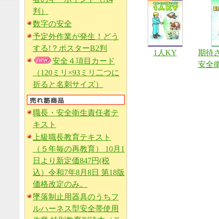
判）
数字の安全
予定外作業が発生！どう
する!？ポスターB2判
1人KY
期待
安全４項目カード
安全
（120ミリ×93ミリ二つに
折ると名刺サイズ）
職長・安全衛生責任者テ
キスト
上級職長教育テキスト
（５年毎の再教育） 10月1
日より新定価847円(税
込）令和7年8月8日 第18版
価格改定のみ。
墜落制止用器具のうちフ
ルハーネス型安全帯使用