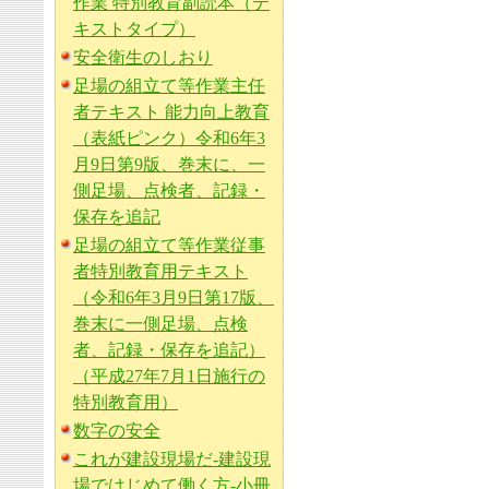
作業 特別教育副読本（テ
キストタイプ）
安全衛生のしおり
足場の組立て等作業主任
者テキスト 能力向上教育
（表紙ピンク）令和6年3
月9日第9版、巻末に、一
側足場、点検者、記録・
保存を追記
足場の組立て等作業従事
者特別教育用テキスト
（令和6年3月9日第17版、
巻末に一側足場、点検
者、記録・保存を追記）
（平成27年7月1日施行の
特別教育用）
数字の安全
これが建設現場だ-建設現
場ではじめて働く方-小冊