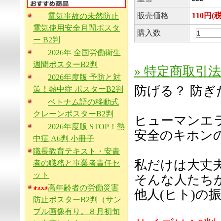
販売価格
110円(
電気事故の未然防止
電気使用安全月間ポスタ
購入数
ー B2判
2026年 全国労働衛生
週間ポスターB2判
» 特定商取引
2026年度版 予防と対
防げる？ 防
策！熱中症 ポスターB2判
ベトナム語の移動式
クレーンポスターB2判
ヒューマンエ
2026年度版 STOP！熱
安全のキホン
中症 A6判 小冊子
職長教育テキスト・安責
私だけは大丈夫
者の職務と事業者責任セ
ット
そんな人たち
高年齢者の労働災害
他人(ヒト)
防止ポスターB2判（サン
プル画像有り。８月初旬