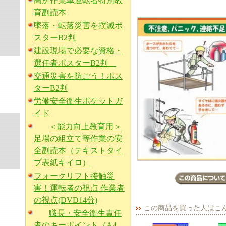
高所作業車運転者特別教
育副読本
墜落・転落災害を撲滅ポ
スターB2判
建設現場で必要な資格・
選任者ポスターB2判
交通災害を防ごう！ポス
ターB2判
労働安全衛生ポケットガ
イド
＜能力向上教育用＞
足場の組立て等作業の安
全副読本（テキストタイ
プ表紙キイロ）
フォークリフト接触災
害！運転者の視点 作業者
の視点(DVD14分)
この商品を買った人はこ
職長・安全衛生責任
者のキーポイント（A4