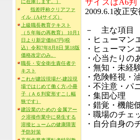
サイズはA6判
に在庫します。）
指差呼称クリアファ
2009.6.1
イル（A4サイズ）
上級職長教育テキスト
－ 主な項目
（５年毎の再教育） 10月1
・ヒューマン
日より新定価847円(税
・ヒューマン
込）令和7年8月8日 第18版
価格改定のみ。
・心当たりの
職長・安全衛生責任者テ
・無知・未経
キスト
・危険軽視・
これが建設現場だ-建設現
・不注意・パ
場ではじめて働く方-小冊
子（Ａ６判変形すこし幅
・集団心理
狭です）
・錯覚・機能
建設業のための 金属アー
・職場のチェ
ク溶接作業中に発生する
・自分自身の
溶接ヒュームの健康障害
予防対策