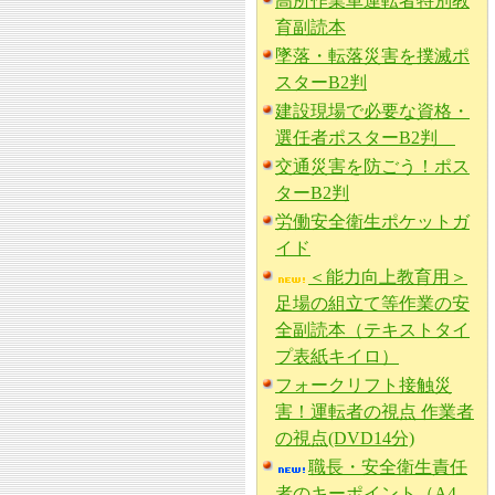
高所作業車運転者特別教
育副読本
墜落・転落災害を撲滅ポ
スターB2判
建設現場で必要な資格・
選任者ポスターB2判
交通災害を防ごう！ポス
ターB2判
労働安全衛生ポケットガ
イド
＜能力向上教育用＞
足場の組立て等作業の安
全副読本（テキストタイ
プ表紙キイロ）
フォークリフト接触災
害！運転者の視点 作業者
の視点(DVD14分)
職長・安全衛生責任
者のキーポイント（A4