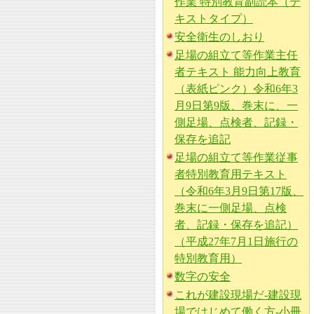
作業 特別教育副読本（テ
キストタイプ）
安全衛生のしおり
足場の組立て等作業主任
者テキスト 能力向上教育
（表紙ピンク）令和6年3
月9日第9版、巻末に、一
側足場、点検者、記録・
保存を追記
足場の組立て等作業従事
者特別教育用テキスト
（令和6年3月9日第17版、
巻末に一側足場、点検
者、記録・保存を追記）
（平成27年7月1日施行の
特別教育用）
数字の安全
これが建設現場だ-建設現
場ではじめて働く方-小冊