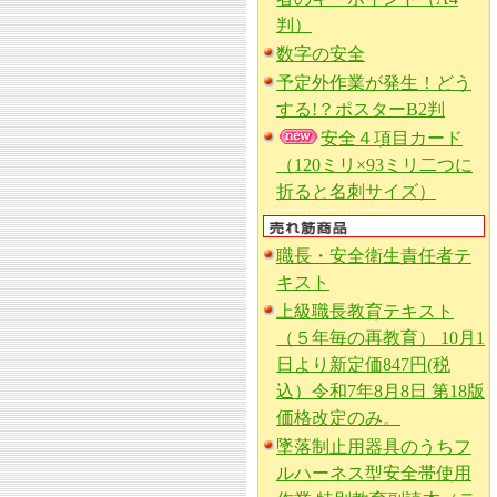
判）
数字の安全
予定外作業が発生！どう
する!？ポスターB2判
安全４項目カード
（120ミリ×93ミリ二つに
折ると名刺サイズ）
職長・安全衛生責任者テ
キスト
上級職長教育テキスト
（５年毎の再教育） 10月1
日より新定価847円(税
込）令和7年8月8日 第18版
価格改定のみ。
墜落制止用器具のうちフ
ルハーネス型安全帯使用