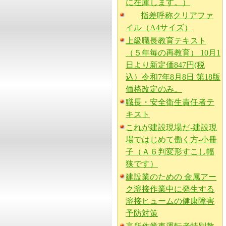
に在庫します。）
指差呼称クリアファ
イル（A4サイズ）
上級職長教育テキスト
（５年毎の再教育） 10月1
日より新定価847円(税
込）令和7年8月8日 第18版
価格改定のみ。
職長・安全衛生責任者テ
キスト
これが建設現場だ-建設現
場ではじめて働く方-小冊
子（Ａ６判変形すこし幅
狭です）
建設業のための 金属アー
ク溶接作業中に発生する
溶接ヒュームの健康障害
予防対策