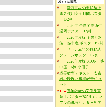
電気事故の未然防止
電気使用安全月間ポスタ
ー B2判
2026年 全国労働衛生
週間ポスターB2判
2026年度版 予防と対
策！熱中症 ポスターB2判
ベトナム語の移動式
クレーンポスターB2判
2026年度版 STOP！熱
中症 A6判 小冊子
職長教育テキスト・安責
者の職務と事業者責任セ
ット
高年齢者の労働災害
防止ポスターB2判（サン
プル画像有り。８月初旬