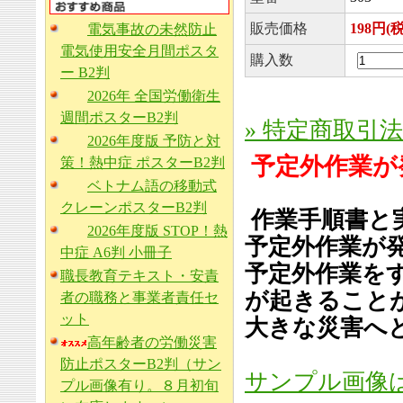
販売価格
198円(
電気事故の未然防止
電気使用安全月間ポスタ
購入数
ー B2判
2026年 全国労働衛生
週間ポスターB2判
» 特定商取引
2026年度版 予防と対
予定外作業が
策！熱中症 ポスターB2判
ベトナム語の移動式
クレーンポスターB2判
作業手順書と
2026年度版 STOP！熱
予定外作業が
中症 A6判 小冊子
予定外作業を
職長教育テキスト・安責
が起きること
者の職務と事業者責任セ
ット
大きな災害へ
高年齢者の労働災害
防止ポスターB2判（サン
サンプル画像
プル画像有り。８月初旬