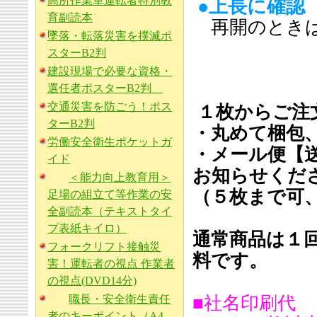
高所作業車運転者特別教
●上長に
育副読本
再開のとき
墜落・転落災害を撲滅ポ
スターB2判
建設現場で必要な資格・
選任者ポスターB2判
交通災害を防ごう！ポス
１枚からご注
ターB2判
・丸めて梱包
労働安全衛生ポケットガ
・メール便【
イド
お知らせくだ
＜能力向上教育用＞
（５枚まで可
足場の組立て等作業の安
全副読本（テキストタイ
プ表紙キイロ）
通常商品は１回
フォークリフト接触災
料です。
害！運転者の視点 作業者
の視点(DVD14分)
職長・安全衛生責任
■社名印刷代
者のキーポイント（A4