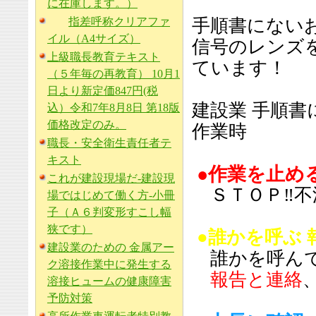
に在庫します。）
指差呼称クリアファ
手順書にない
イル（A4サイズ）
信号のレンズ
上級職長教育テキスト
ています！
（５年毎の再教育） 10月1
日より新定価847円(税
建設業 手順
込）令和7年8月8日 第18版
価格改定のみ。
作業時
職長・安全衛生責任者テ
キスト
●作業を止
これが建設現場だ-建設現
ＳＴＯＰ‼不
場ではじめて働く方-小冊
子（Ａ６判変形すこし幅
狭です）
●誰かを呼ぶ
建設業のための 金属アー
誰かを呼ん
ク溶接作業中に発生する
報告と連絡
溶接ヒュームの健康障害
予防対策