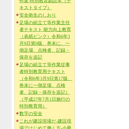
作業 特別教育副読本（テ
キストタイプ）
安全衛生のしおり
足場の組立て等作業主任
者テキスト 能力向上教育
（表紙ピンク）令和6年3
月9日第9版、巻末に、一
側足場、点検者、記録・
保存を追記
足場の組立て等作業従事
者特別教育用テキスト
（令和6年3月9日第17版、
巻末に一側足場、点検
者、記録・保存を追記）
（平成27年7月1日施行の
特別教育用）
数字の安全
これが建設現場だ-建設現
場ではじめて働く方-小冊