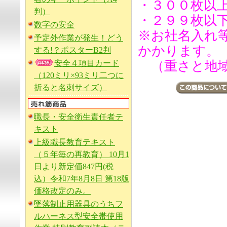
・３００枚以
判）
・２９９枚以下印
数字の安全
※お社名入れ
予定外作業が発生！どう
かかります。
する!？ポスターB2判
安全４項目カード
（重さと地域
（120ミリ×93ミリ二つに
折ると名刺サイズ）
職長・安全衛生責任者テ
キスト
上級職長教育テキスト
（５年毎の再教育） 10月1
日より新定価847円(税
込）令和7年8月8日 第18版
価格改定のみ。
墜落制止用器具のうちフ
ルハーネス型安全帯使用