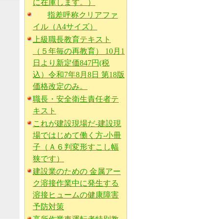
に在庫します。）
指差呼称クリアファ
イル（A4サイズ）
上級職長教育テキスト
（５年毎の再教育） 10月1
日より新定価847円(税
込）令和7年8月8日 第18版
価格改定のみ。
職長・安全衛生責任者テ
キスト
これが建設現場だ-建設現
場ではじめて働く方-小冊
子（Ａ６判変形すこし幅
狭です）
建設業のための 金属アー
ク溶接作業中に発生する
溶接ヒュームの健康障害
予防対策