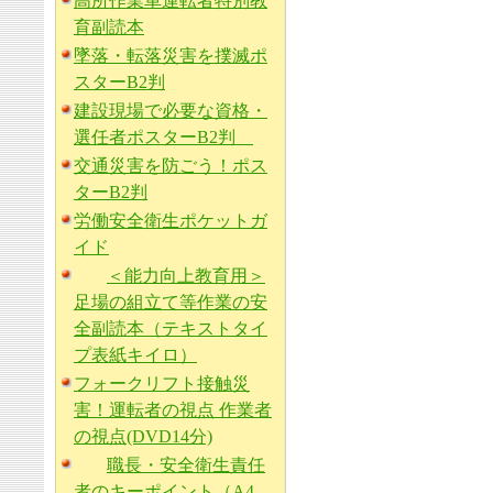
高所作業車運転者特別教
育副読本
墜落・転落災害を撲滅ポ
スターB2判
建設現場で必要な資格・
選任者ポスターB2判
交通災害を防ごう！ポス
ターB2判
労働安全衛生ポケットガ
イド
＜能力向上教育用＞
足場の組立て等作業の安
全副読本（テキストタイ
プ表紙キイロ）
フォークリフト接触災
害！運転者の視点 作業者
の視点(DVD14分)
職長・安全衛生責任
者のキーポイント（A4