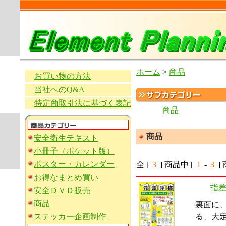
ホーム
>
商品
お買い物の方法
当社へのQ&A
特定商取引法に基づく表記
商品
商品
安全衛生テキスト
小冊子（ポケット版）
ポスター・カレンダー
全 [
3
] 商品中 [
1
-
3
]
お得なまとめ買い
指差
安全ＤＶＤ販売
商品
裏面に
ステッカー企画制作
る、大