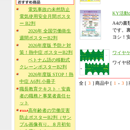
電気事故の未然防止
KY活動
電気使用安全月間ポスタ
A4の
ー B2判
です。
2026年 全国労働衛生
ヨシ！
週間ポスターB2判
2026年度版 予防と対
策！熱中症 ポスターB2判
ワイヤ
ベトナム語の移動式
ワイヤ
クレーンポスターB2判
2026年度版 STOP！熱
中症 A6判 小冊子
全 [
3
] 商品中 [
1
-
3
職長教育テキスト・安責
者の職務と事業者責任セ
ット
高年齢者の労働災害
防止ポスターB2判（サン
プル画像有り。８月初旬