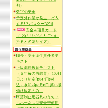
判）
数字の安全
予定外作業が発生！どう
する!？ポスターB2判
安全４項目カード
（120ミリ×93ミリ二つに
折ると名刺サイズ）
職長・安全衛生責任者テ
キスト
上級職長教育テキスト
（５年毎の再教育） 10月1
日より新定価847円(税
込）令和7年8月8日 第18版
価格改定のみ。
墜落制止用器具のうちフ
ルハーネス型安全帯使用