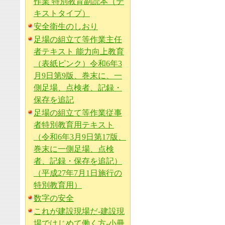
作業 特別教育副読本（テ
キストタイプ）
安全衛生のしおり
足場の組立て等作業主任
者テキスト 能力向上教育
（表紙ピンク）令和6年3
月9日第9版、巻末に、一
側足場、点検者、記録・
保存を追記
足場の組立て等作業従事
者特別教育用テキスト
（令和6年3月9日第17版、
巻末に一側足場、点検
者、記録・保存を追記）
（平成27年7月1日施行の
特別教育用）
数字の安全
これが建設現場だ-建設現
場ではじめて働く方-小冊