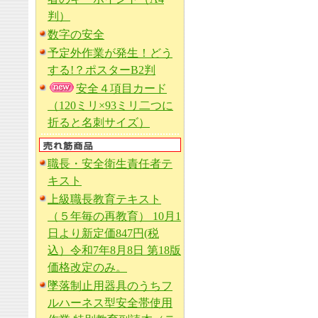
判）
数字の安全
予定外作業が発生！どう
する!？ポスターB2判
安全４項目カード
（120ミリ×93ミリ二つに
折ると名刺サイズ）
職長・安全衛生責任者テ
キスト
上級職長教育テキスト
（５年毎の再教育） 10月1
日より新定価847円(税
込）令和7年8月8日 第18版
価格改定のみ。
墜落制止用器具のうちフ
ルハーネス型安全帯使用