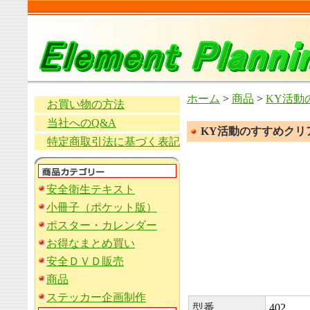
ホーム
>
商品
>
KY活動
お買い物の方法
当社へのQ&A
KY活動のすすめクリ
特定商取引法に基づく表記
安全衛生テキスト
小冊子（ポケット版）
ポスター・カレンダー
お得なまとめ買い
安全ＤＶＤ販売
商品
ステッカー企画制作
型番
402