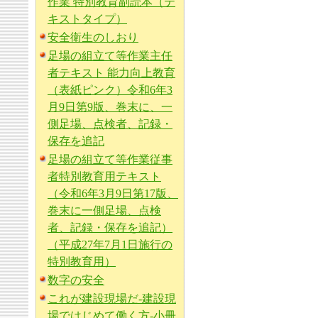
作業 特別教育副読本（テ
キストタイプ）
安全衛生のしおり
足場の組立て等作業主任
者テキスト 能力向上教育
（表紙ピンク）令和6年3
月9日第9版、巻末に、一
側足場、点検者、記録・
保存を追記
足場の組立て等作業従事
者特別教育用テキスト
（令和6年3月9日第17版、
巻末に一側足場、点検
者、記録・保存を追記）
（平成27年7月1日施行の
特別教育用）
数字の安全
これが建設現場だ-建設現
場ではじめて働く方-小冊