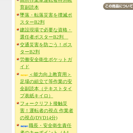
高所作業車運転者特別教
育副読本
墜落・転落災害を撲滅ポ
スターB2判
建設現場で必要な資格・
選任者ポスターB2判
交通災害を防ごう！ポス
ターB2判
労働安全衛生ポケットガ
イド
＜能力向上教育用＞
足場の組立て等作業の安
全副読本（テキストタイ
プ表紙キイロ）
フォークリフト接触災
害！運転者の視点 作業者
の視点(DVD14分)
職長・安全衛生責任
者のキーポイント（A4