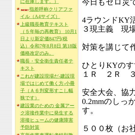
今日もゼロ災
に在庫します。）
指差呼称クリアファ
イル（A4サイズ）
4ラウンドKY
上級職長教育テキスト
３現主義 現
（５年毎の再教育） 10月1
日より新定価847円(税
対策を講じて
込）令和7年8月8日 第18版
価格改定のみ。
職長・安全衛生責任者テ
ひとりKYの
キスト
１Ｒ ２Ｒ 
これが建設現場だ-建設現
場ではじめて働く方-小冊
子（Ａ６判変形すこし幅
安全大会、協
狭です）
0.2mmのし
建設業のための 金属アー
す。
ク溶接作業中に発生する
溶接ヒュームの健康障害
５００枚（お社
予防対策