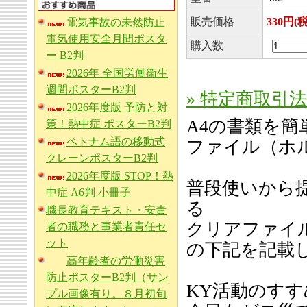
販売価格
330円(
電気事故の未然防止
電気使用安全月間ポスタ
購入数
ー B2判
2026年 全国労働衛生
週間ポスターB2判
» 特定商取引
2026年度版 予防と対
A4の書類を
策！熱中症 ポスターB2判
ベトナム語の移動式
ファイル（ホ
クレーンポスターB2判
2026年度版 STOP！熱
普段使いから
中症 A6判 小冊子
る
職長教育テキスト・安責
クリアファイ
者の職務と事業者責任セ
ット
の下記を記載
高年齢者の労働災害
防止ポスターB2判（サン
KY活動のすす
プル画像有り。８月初旬