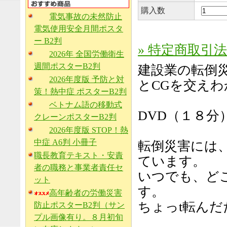
購入数
電気事故の未然防止
電気使用安全月間ポスタ
ー B2判
» 特定商取引
2026年 全国労働衛生
週間ポスターB2判
建設業の転倒
2026年度版 予防と対
とCGを交え
策！熱中症 ポスターB2判
ベトナム語の移動式
DVD（１８分
クレーンポスターB2判
2026年度版 STOP！熱
中症 A6判 小冊子
転倒災害には
職長教育テキスト・安責
ています。
者の職務と事業者責任セ
いつでも、ど
ット
す。
高年齢者の労働災害
ちょっt転ん
防止ポスターB2判（サン
プル画像有り。８月初旬