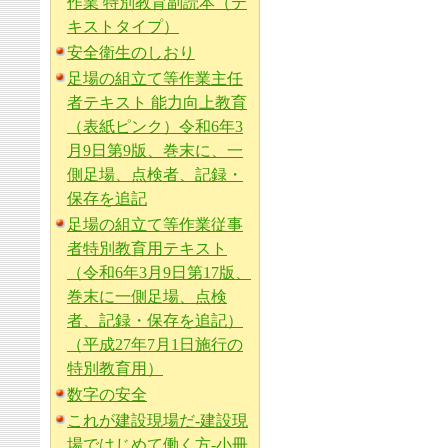
作業 特別教育副読本（テ
キストタイプ）
安全衛生のしおり
足場の組立て等作業主任
者テキスト 能力向上教育
（表紙ピンク）令和6年3
月9日第9版、巻末に、一
側足場、点検者、記録・
保存を追記
足場の組立て等作業従事
者特別教育用テキスト
（令和6年3月9日第17版、
巻末に一側足場、点検
者、記録・保存を追記）
（平成27年7月1日施行の
特別教育用）
数字の安全
これが建設現場だ-建設現
場ではじめて働く方-小冊