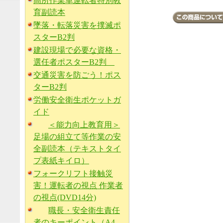
高所作業車運転者特別教
育副読本
墜落・転落災害を撲滅ポ
スターB2判
建設現場で必要な資格・
選任者ポスターB2判
交通災害を防ごう！ポス
ターB2判
労働安全衛生ポケットガ
イド
＜能力向上教育用＞
足場の組立て等作業の安
全副読本（テキストタイ
プ表紙キイロ）
フォークリフト接触災
害！運転者の視点 作業者
の視点(DVD14分)
職長・安全衛生責任
者のキーポイント（A4