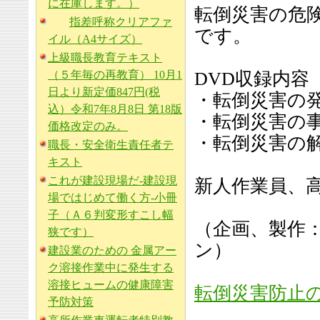
に在庫します。）
転倒災害の危
指差呼称クリアファ
です。
イル（A4サイズ）
上級職長教育テキスト
（５年毎の再教育） 10月1
DVD収録内容
日より新定価847円(税
・転倒災害の
込）令和7年8月8日 第18版
・転倒災害の
価格改定のみ。
・転倒災害の
職長・安全衛生責任者テ
キスト
これが建設現場だ-建設現
新人作業員、
場ではじめて働く方-小冊
子（Ａ６判変形すこし幅
（企画、製作
狭です）
ン）
建設業のための 金属アー
ク溶接作業中に発生する
溶接ヒュームの健康障害
転倒災害防止
予防対策