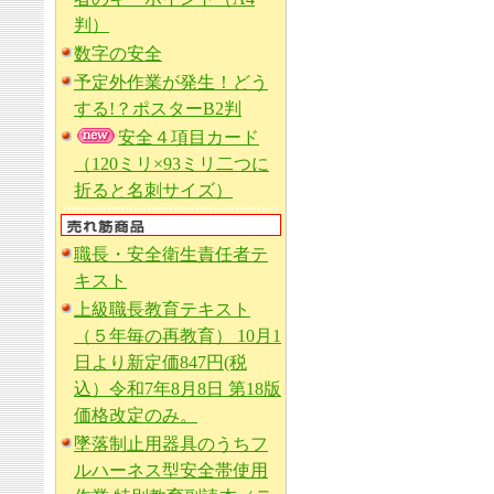
判）
数字の安全
予定外作業が発生！どう
する!？ポスターB2判
安全４項目カード
（120ミリ×93ミリ二つに
折ると名刺サイズ）
職長・安全衛生責任者テ
キスト
上級職長教育テキスト
（５年毎の再教育） 10月1
日より新定価847円(税
込）令和7年8月8日 第18版
価格改定のみ。
墜落制止用器具のうちフ
ルハーネス型安全帯使用