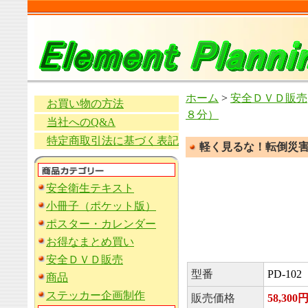
ホーム
>
安全ＤＶＤ販売
お買い物の方法
８分）
当社へのQ&A
特定商取引法に基づく表記
軽く見るな！転倒災害
安全衛生テキスト
小冊子（ポケット版）
ポスター・カレンダー
お得なまとめ買い
安全ＤＶＤ販売
型番
PD-102
商品
ステッカー企画制作
販売価格
58,300