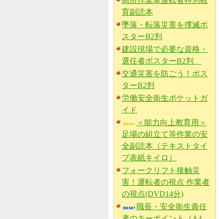
高所作業車運転者特別教
育副読本
墜落・転落災害を撲滅ポ
スターB2判
建設現場で必要な資格・
選任者ポスターB2判
交通災害を防ごう！ポス
ターB2判
労働安全衛生ポケットガ
イド
＜能力向上教育用＞
足場の組立て等作業の安
全副読本（テキストタイ
プ表紙キイロ）
フォークリフト接触災
害！運転者の視点 作業者
の視点(DVD14分)
職長・安全衛生責任
者のキーポイント（A4