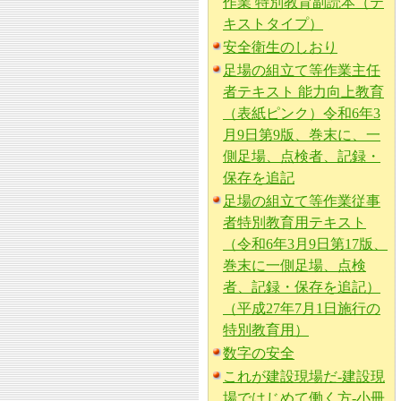
作業 特別教育副読本（テ
キストタイプ）
安全衛生のしおり
足場の組立て等作業主任
者テキスト 能力向上教育
（表紙ピンク）令和6年3
月9日第9版、巻末に、一
側足場、点検者、記録・
保存を追記
足場の組立て等作業従事
者特別教育用テキスト
（令和6年3月9日第17版、
巻末に一側足場、点検
者、記録・保存を追記）
（平成27年7月1日施行の
特別教育用）
数字の安全
これが建設現場だ-建設現
場ではじめて働く方-小冊