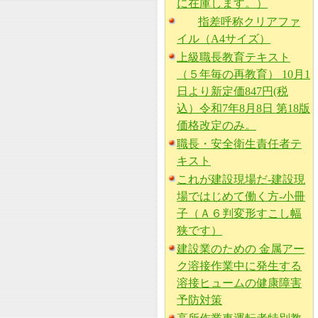
に在庫します。）
指差呼称クリアファ
イル（A4サイズ）
上級職長教育テキスト
（５年毎の再教育） 10月1
日より新定価847円(税
込）令和7年8月8日 第18版
価格改定のみ。
職長・安全衛生責任者テ
キスト
これが建設現場だ-建設現
場ではじめて働く方-小冊
子（Ａ６判変形すこし幅
狭です）
建設業のための 金属アー
ク溶接作業中に発生する
溶接ヒュームの健康障害
予防対策