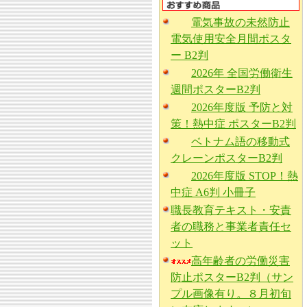
電気事故の未然防止
電気使用安全月間ポスタ
ー B2判
2026年 全国労働衛生
週間ポスターB2判
2026年度版 予防と対
策！熱中症 ポスターB2判
ベトナム語の移動式
クレーンポスターB2判
2026年度版 STOP！熱
中症 A6判 小冊子
職長教育テキスト・安責
者の職務と事業者責任セ
ット
高年齢者の労働災害
防止ポスターB2判（サン
プル画像有り。８月初旬