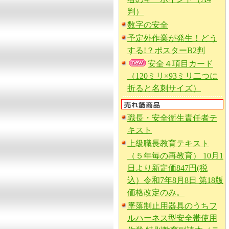
判）
数字の安全
予定外作業が発生！どう
する!？ポスターB2判
安全４項目カード
（120ミリ×93ミリ二つに
折ると名刺サイズ）
職長・安全衛生責任者テ
キスト
上級職長教育テキスト
（５年毎の再教育） 10月1
日より新定価847円(税
込）令和7年8月8日 第18版
価格改定のみ。
墜落制止用器具のうちフ
ルハーネス型安全帯使用