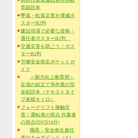
高所作業車運転者特別教
育副読本
墜落・転落災害を撲滅ポ
スターB2判
建設現場で必要な資格・
選任者ポスターB2判
交通災害を防ごう！ポス
ターB2判
労働安全衛生ポケットガ
イド
＜能力向上教育用＞
足場の組立て等作業の安
全副読本（テキストタイ
プ表紙キイロ）
フォークリフト接触災
害！運転者の視点 作業者
の視点(DVD14分)
職長・安全衛生責任
者のキーポイント（A4