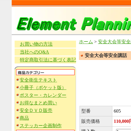
ホーム
>
安全大会等安全
お買い物の方法
当社へのQ&A
安全大会等安全講話
特定商取引法に基づく表記
安全衛生テキスト
小冊子（ポケット版）
ポスター・カレンダー
お得なまとめ買い
安全ＤＶＤ販売
型番
605
商品
販売価格
110,00
ステッカー企画制作