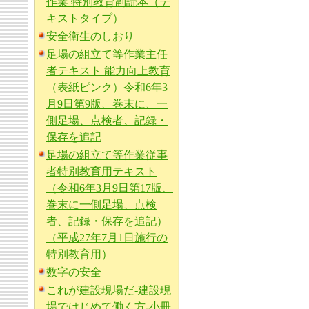
作業 特別教育副読本（テ
キストタイプ）
安全衛生のしおり
足場の組立て等作業主任
者テキスト 能力向上教育
（表紙ピンク）令和6年3
月9日第9版、巻末に、一
側足場、点検者、記録・
保存を追記
足場の組立て等作業従事
者特別教育用テキスト
（令和6年3月9日第17版、
巻末に一側足場、点検
者、記録・保存を追記）
（平成27年7月1日施行の
特別教育用）
数字の安全
これが建設現場だ-建設現
場ではじめて働く方-小冊