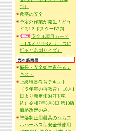
判）
数字の安全
予定外作業が発生！どう
する!？ポスターB2判
安全４項目カード
（120ミリ×93ミリ二つに
折ると名刺サイズ）
職長・安全衛生責任者テ
キスト
上級職長教育テキスト
（５年毎の再教育） 10月1
日より新定価847円(税
込）令和7年8月8日 第18版
価格改定のみ。
墜落制止用器具のうちフ
ルハーネス型安全帯使用