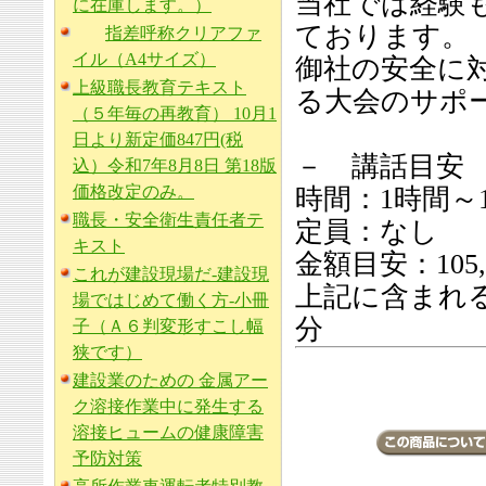
当社では経験
に在庫します。）
ております。
指差呼称クリアファ
イル（A4サイズ）
御社の安全に
上級職長教育テキスト
る大会のサポ
（５年毎の再教育） 10月1
日より新定価847円(税
－ 講話目安
込）令和7年8月8日 第18版
価格改定のみ。
時間：1時間～1
職長・安全衛生責任者テ
定員：なし
キスト
金額目安：105,
これが建設現場だ-建設現
上記に含まれ
場ではじめて働く方-小冊
分
子（Ａ６判変形すこし幅
狭です）
建設業のための 金属アー
ク溶接作業中に発生する
溶接ヒュームの健康障害
予防対策