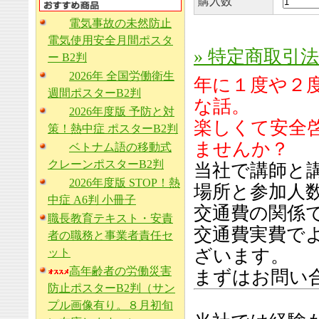
購入数
電気事故の未然防止
電気使用安全月間ポスタ
» 特定商取引
ー B2判
2026年 全国労働衛生
年に１度や２
週間ポスターB2判
な話。
2026年度版 予防と対
楽しくて安全
策！熱中症 ポスターB2判
ませんか？
ベトナム語の移動式
クレーンポスターB2判
当社で講師と
2026年度版 STOP！熱
場所と参加人
中症 A6判 小冊子
交通費の関係
職長教育テキスト・安責
交通費実費で
者の職務と事業者責任セ
ざいます。
ット
高年齢者の労働災害
まずはお問い
防止ポスターB2判（サン
プル画像有り。８月初旬