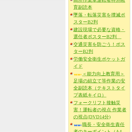
高所作業車運転者特別教
育副読本
墜落・転落災害を撲滅ポ
スターB2判
建設現場で必要な資格・
選任者ポスターB2判
交通災害を防ごう！ポス
ターB2判
労働安全衛生ポケットガ
イド
＜能力向上教育用＞
足場の組立て等作業の安
全副読本（テキストタイ
プ表紙キイロ）
フォークリフト接触災
害！運転者の視点 作業者
の視点(DVD14分)
職長・安全衛生責任
者のキーポイント（A4