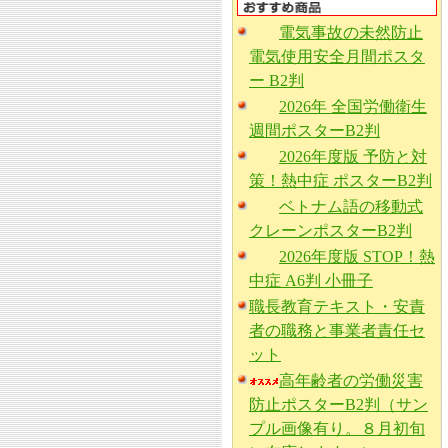
電気事故の未然防止
電気使用安全月間ポスタ
ー B2判
2026年 全国労働衛生
週間ポスターB2判
2026年度版 予防と対
策！熱中症 ポスターB2判
ベトナム語の移動式
クレーンポスターB2判
2026年度版 STOP！熱
中症 A6判 小冊子
職長教育テキスト・安責
者の職務と事業者責任セ
ット
高年齢者の労働災害
防止ポスターB2判（サン
プル画像有り。８月初旬