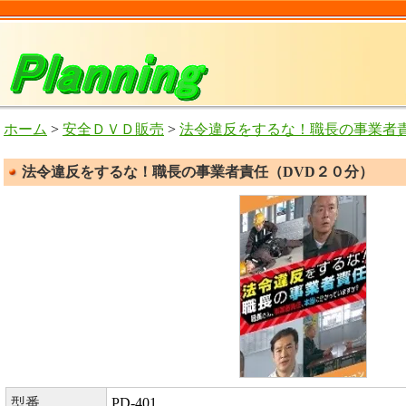
ホーム
>
安全ＤＶＤ販売
>
法令違反をするな！職長の事業者責
法令違反をするな！職長の事業者責任（DVD２０分）
型番
PD-401