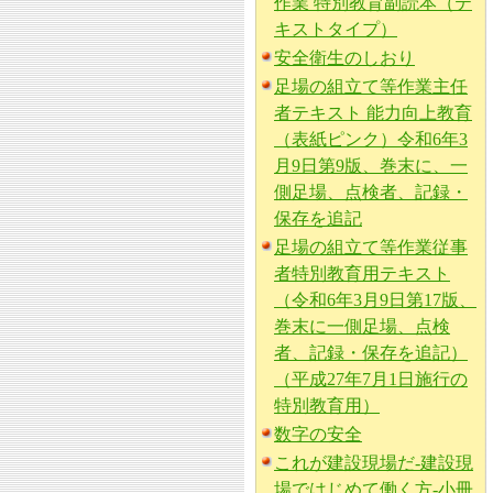
作業 特別教育副読本（テ
キストタイプ）
安全衛生のしおり
足場の組立て等作業主任
者テキスト 能力向上教育
（表紙ピンク）令和6年3
月9日第9版、巻末に、一
側足場、点検者、記録・
保存を追記
足場の組立て等作業従事
者特別教育用テキスト
（令和6年3月9日第17版、
巻末に一側足場、点検
者、記録・保存を追記）
（平成27年7月1日施行の
特別教育用）
数字の安全
これが建設現場だ-建設現
場ではじめて働く方-小冊