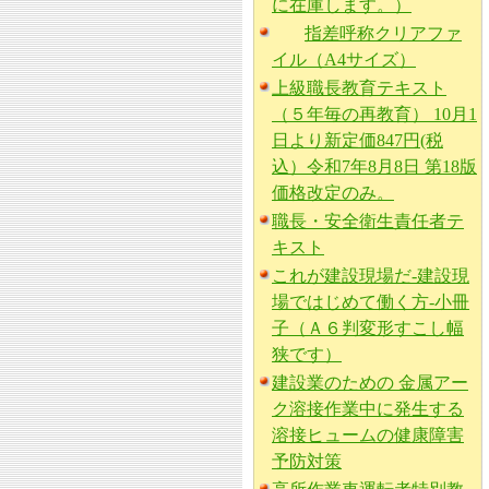
に在庫します。）
指差呼称クリアファ
イル（A4サイズ）
上級職長教育テキスト
（５年毎の再教育） 10月1
日より新定価847円(税
込）令和7年8月8日 第18版
価格改定のみ。
職長・安全衛生責任者テ
キスト
これが建設現場だ-建設現
場ではじめて働く方-小冊
子（Ａ６判変形すこし幅
狭です）
建設業のための 金属アー
ク溶接作業中に発生する
溶接ヒュームの健康障害
予防対策