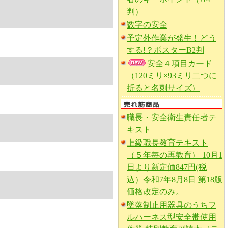
判）
数字の安全
予定外作業が発生！どう
する!？ポスターB2判
安全４項目カード
（120ミリ×93ミリ二つに
折ると名刺サイズ）
職長・安全衛生責任者テ
キスト
上級職長教育テキスト
（５年毎の再教育） 10月1
日より新定価847円(税
込）令和7年8月8日 第18版
価格改定のみ。
墜落制止用器具のうちフ
ルハーネス型安全帯使用