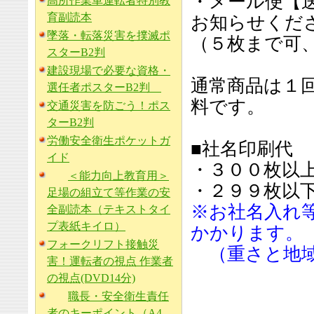
・メール便【
高所作業車運転者特別教
育副読本
お知らせくだ
墜落・転落災害を撲滅ポ
（５枚まで可
スターB2判
建設現場で必要な資格・
通常商品は１回
選任者ポスターB2判
料です。
交通災害を防ごう！ポス
ターB2判
労働安全衛生ポケットガ
■社名印刷代
イド
・３００枚以
＜能力向上教育用＞
・２９９枚以下印
足場の組立て等作業の安
※お社名入れ
全副読本（テキストタイ
プ表紙キイロ）
かかります。
フォークリフト接触災
（重さと地域
害！運転者の視点 作業者
の視点(DVD14分)
職長・安全衛生責任
者のキーポイント（A4