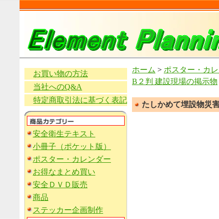
ホーム
>
ポスター・カレ
お買い物の方法
B２判 建設現場の掲示物
当社へのQ&A
特定商取引法に基づく表記
たしかめて埋設物災害
安全衛生テキスト
小冊子（ポケット版）
ポスター・カレンダー
お得なまとめ買い
安全ＤＶＤ販売
商品
ステッカー企画制作