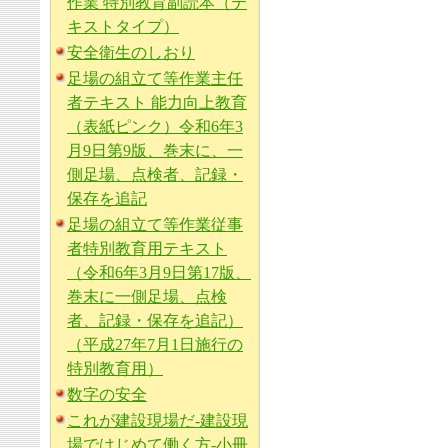
作業 特別教育副読本（テ
キストタイプ）
安全衛生のしおり
足場の組立て等作業主任
者テキスト 能力向上教育
（表紙ピンク）令和6年3
月9日第9版、巻末に、一
側足場、点検者、記録・
保存を追記
足場の組立て等作業従事
者特別教育用テキスト
（令和6年3月9日第17版、
巻末に一側足場、点検
者、記録・保存を追記）
（平成27年7月1日施行の
特別教育用）
数字の安全
これが建設現場だ-建設現
場ではじめて働く方-小冊