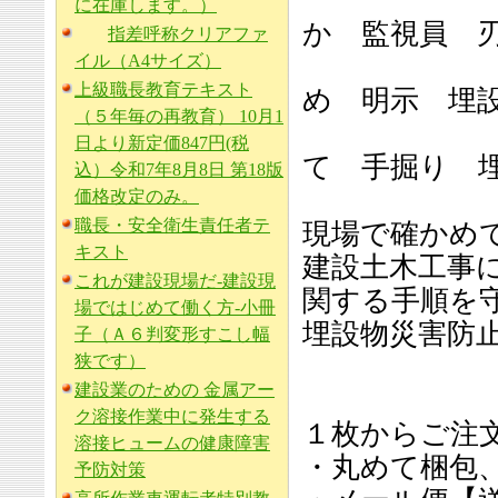
に在庫します。）
か 監視員 
指差呼称クリアファ
イル（A4サイズ）
上級職長教育テキスト
め 明示 埋
（５年毎の再教育） 10月1
日より新定価847円(税
て 手掘り 
込）令和7年8月8日 第18版
価格改定のみ。
職長・安全衛生責任者テ
現場で確かめ
キスト
建設土木工事
これが建設現場だ-建設現
関する手順を
場ではじめて働く方-小冊
埋設物災害防
子（Ａ６判変形すこし幅
狭です）
建設業のための 金属アー
ク溶接作業中に発生する
１枚からご注
溶接ヒュームの健康障害
・丸めて梱包
予防対策