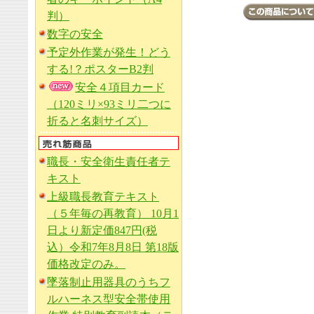
判）
数字の安全
予定外作業が発生！どう
する!？ポスターB2判
安全４項目カード
（120ミリ×93ミリ二つに
折ると名刺サイズ）
職長・安全衛生責任者テ
キスト
上級職長教育テキスト
（５年毎の再教育） 10月1
日より新定価847円(税
込）令和7年8月8日 第18版
価格改定のみ。
墜落制止用器具のうちフ
ルハーネス型安全帯使用