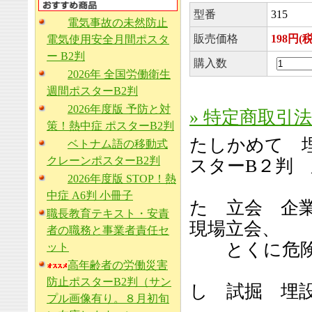
型番
315
電気事故の未然防止
販売価格
198円(
電気使用安全月間ポスタ
ー B2判
購入数
2026年 全国労働衛生
週間ポスターB2判
2026年度版 予防と対
» 特定商取引
策！熱中症 ポスターB2判
たしかめて 
ベトナム語の移動式
クレーンポスターB2判
スターB２判
2026年度版 STOP！熱
中症 A6判 小冊子
た 立会 企
職長教育テキスト・安責
現場立会、
者の職務と事業者責任セ
とくに危険
ット
高年齢者の労働災害
防止ポスターB2判（サン
し 試掘 埋
プル画像有り。８月初旬